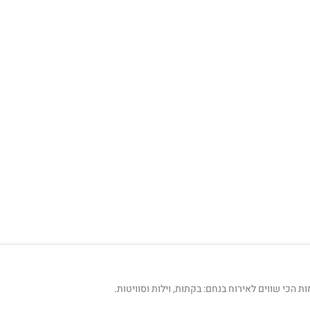
הכי שווים לאירוח בנחם: בקתות, וילות וסוויטות.