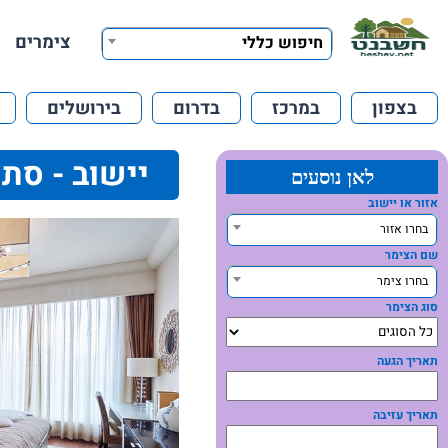
צימרים
חיפוש כללי
בצפון
במרכז
בדרום
בירושלים
יישוב - סת
לאן נוסעים
אזור או יישוב
בחרו אזור
שם הצימר
בחרו צימר
סוג הצימר
תאריך הגעה
תאריך עזיבה