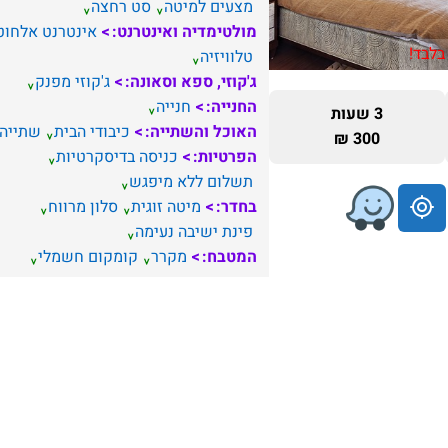
מצעים למיטה
סט רחצה
מולטימדיה ואינטרנט:
אינטרנט אלחוט
בלבד!
טלוויזיה
ג'קוזי, ספא וסאונה:
ג'קוזי מפנק
החנייה:
חנייה
3 שעות
האוכל והשתייה:
כיבודי הבית
שתייה
300 ₪
הפרטיות:
כניסה בדיסקרטיות
תשלום ללא מיפגש
בחדר:
מיטה זוגית
סלון מרווח
פינת ישיבה נעימה
המטבח:
מקרר
קומקום חשמלי