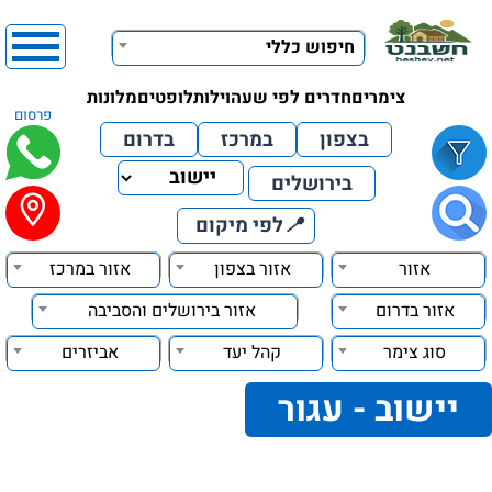
חיפוש כללי
צימרים
חדרים לפי שעה
וילות
לופטים
מלונות
פרסום
בצפון
במרכז
בדרום
בירושלים
📍
לפי מיקום
אזור
אזור בצפון
אזור במרכז
אזור בדרום
אזור בירושלים והסביבה
סוג צימר
קהל יעד
אביזרים
יישוב - עגור