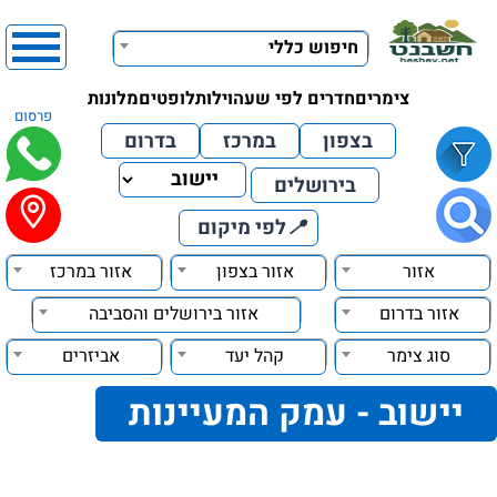
חיפוש כללי
צימרים
חדרים לפי שעה
וילות
לופטים
מלונות
פרסום
בצפון
במרכז
בדרום
בירושלים
📍
לפי מיקום
אזור
אזור בצפון
אזור במרכז
אזור בדרום
אזור בירושלים והסביבה
סוג צימר
קהל יעד
אביזרים
יישוב - עמק המעיינות