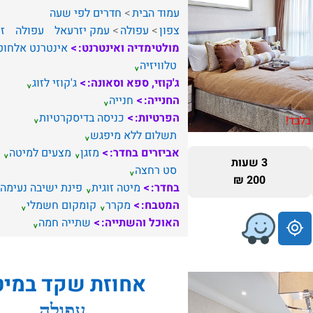
עמוד הבית
חדרים לפי שעה
צפון
עפולה
עמק יזרעאל
עפולה
זו
מולטימדיה ואינטרנט:
אינטרנט אלחוט
טלוויזיה
ג'קוזי, ספא וסאונה:
ג'קוזי לזוג
החנייה:
חנייה
הפרטיות:
כניסה בדיסקרטיות
בלבד!
תשלום ללא מיפגש
אביזרים בחדר:
מזגן
מצעים למיטה
3 שעות
סט רחצה
200 ₪
בחדר:
מיטה זוגית
פינת ישיבה נעימה
המטבח:
מקרר
קומקום חשמלי
האוכל והשתייה:
שתייה חמה
אחוזת שקד במיט
עפולה