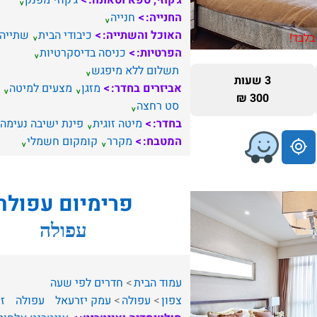
ג'קוזי, ספא וסאונה:
ג'קוזי מפנק
החנייה:
חנייה
האוכל והשתייה:
כיבודי הבית
שתייה
בלבד!
הפרטיות:
כניסה בדיסקרטיות
תשלום ללא מיפגש
3 שעות
אביזרים בחדר:
מזגן
מצעים למיטה
300 ₪
סט רחצה
בחדר:
מיטה זוגית
פינת ישיבה נעימה
המטבח:
מקרר
קומקום חשמלי
פרימיום עפולה
עפולה
עמוד הבית
חדרים לפי שעה
צפון
עפולה
עמק יזרעאל
עפולה
זו