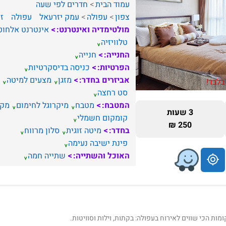
עמוד הבית
חדרים לפי שעה
צפון
עפולה
עמק יזרעאל
עפולה
זו
מולטימדיה ואינטרנט:
אינטרנט אלחוט
טלוויזיה
החנייה:
חנייה
הפרטיות:
כניסה בדיסקרטיות
אביזרים בחדר:
מזגן
מצעים למיטה
בלבד!
סט רחצה
המטבח:
מטבח
מיקרוגל לחימום
מקר
3 שעות
קומקום חשמלי
250 ₪
בחדר:
מיטה זוגית
סלון מרווח
פינת ישיבה נעימה
האוכל והשתייה:
שתייה חמה
ת הכי שווים לאירוח בעפולה: בקתות, וילות וסוויטות.