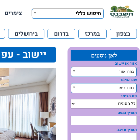
צימרים
חיפוש כללי
בצפון
במרכז
בדרום
בירושלים
יישוב - עפו
לאן נוסעים
אזור או יישוב
בחרו אזור
שם הצימר
בחרו צימר
סוג הצימר
תאריך הגעה
תאריך עזיבה