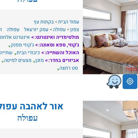
עמוד הבית
בקתות עץ
צפון
עפולה
עמק יזרעאל
עפולה
זו
מולטימדיה ואינטרנט:
אינטרנט אלחוט
ג'קוזי, ספא וסאונה:
ג'קוזי מפנק
האוכל והשתייה:
כיבודי הבית
שתייה
אביזרים בחדר:
מזגן
מצעים למיטה
סט רחצה
בלבד!
אור לאהבה עפול
עפולה