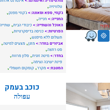
מולטימדיה ואינטרנט:
אינטרנט אלחוט
טלוויזיה
ג'קוזי, ספא וסאונה:
ג'קוזי מפנק
החנייה:
חנייה
האוכל והשתייה:
כיבודי הבית
שתייה
בלבד!
הפרטיות:
כניסה בדיסקרטיות
תשלום ללא מיפגש
אביזרים בחדר:
מזגן
מצעים למיטה
סט רחצה
בחדר:
מיטה זוגית
סלון מרווח
פינת ישיבה נעימה
המטבח:
מקרר
קומקום חשמלי
כוכב בעמק
עפולה