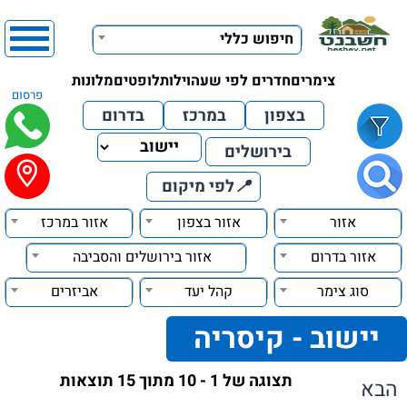
חיפוש כללי
צימרים
חדרים לפי שעה
וילות
לופטים
מלונות
פרסום
בצפון
במרכז
בדרום
בירושלים
📍
לפי מיקום
אזור
אזור בצפון
אזור במרכז
אזור בדרום
אזור בירושלים והסביבה
סוג צימר
קהל יעד
אביזרים
יישוב - קיסריה
תצוגה של 1 - 10 מתוך 15 תוצאות
הבא