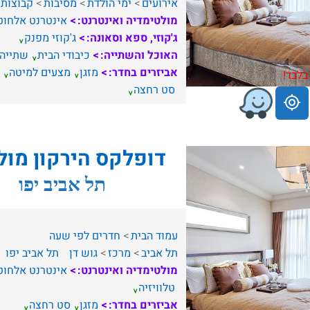
אירועים
ימי הולדת
מסיבות
קבוצות
מולטימדיה ואינטרנט:
אינטרנט אלחוט
ג'קוזי, ספא וסאונה:
ג'קוזי מפנק
האוכל והשתייה:
כיבודי הבית
שתייה
אביזרים בחדר:
מזגן
מצעים למיטה
בלבד!
סט רחצה
דופלקס הירקון מול
תל אביב יפו
עמוד הבית
חדרים לפי שעה
תל אביב
מרכז
גוש דן
תל אביב יפו
מולטימדיה ואינטרנט:
אינטרנט אלחוט
טלוויזיה
אביזרים בחדר:
מזגן
סט רחצה