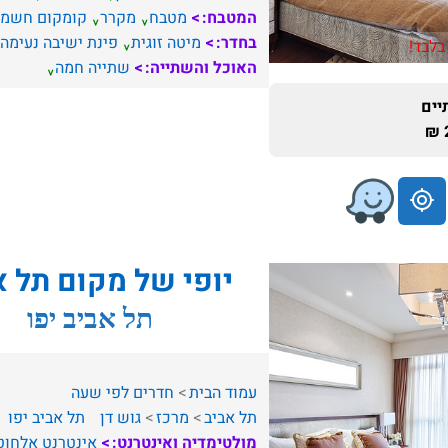
המטבח:
מטבח
מקרר
קומקום חשמל
בחדר:
מיטה זוגית
פינת ישיבה נעימה
בלבד!
האוכל והשתייה:
שתייה חמה
ים
יופי של מקום תל א
תל אביב יפו
עמוד הבית
חדרים לפי שעה
תל אביב
מרכז
גוש דן
תל אביב יפו
מולטימדיה ואינטרנט:
אינטרנט אלחוט