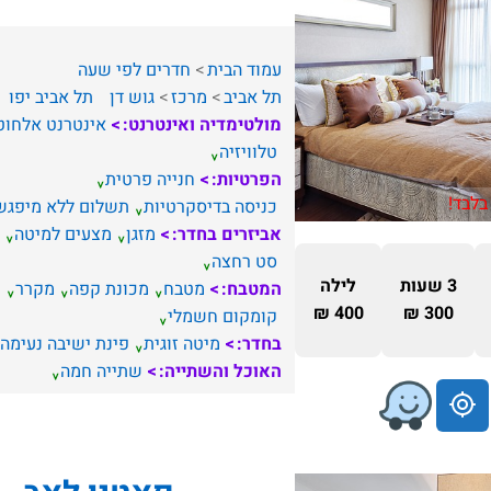
עמוד הבית
חדרים לפי שעה
תל אביב
מרכז
גוש דן
תל אביב יפו
מולטימדיה ואינטרנט:
אינטרנט אלחוט
טלוויזיה
הפרטיות:
חנייה פרטית
בלבד!
כניסה בדיסקרטיות
תשלום ללא מיפגש
אביזרים בחדר:
מזגן
מצעים למיטה
סט רחצה
3 שעות
לילה
המטבח:
מטבח
מכונת קפה
מקרר
400 ₪
300 ₪
קומקום חשמלי
בחדר:
מיטה זוגית
פינת ישיבה נעימה
האוכל והשתייה:
שתייה חמה