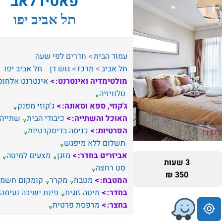
פאטיו לאב
תל אביב יפו
עמוד הבית
חדרים לפי שעה
תל אביב
מרכז
גוש דן
תל אביב יפו
מולטימדיה ואינטרנט:
אינטרנט אלחוט
טלוויזיה
ג'קוזי, ספא וסאונה:
ג'קוזי מפנק
האוכל והשתייה:
כיבודי הבית
שתייה
הפרטיות:
כניסה בדיסקרטיות
בלבד!
תשלום ללא מיפגש
אביזרים בחדר:
מזגן
מצעים למיטה
3 שעות
סט רחצה
350 ₪
המטבח:
מטבח
מקרר
קומקום חשמל
בחדר:
מיטה זוגית
פינת ישיבה נעימה
בחצר:
מרפסת פרטית