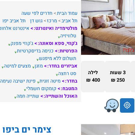
עמוד הבית
חדרים לפי שעה
תל אביב
מרכז
גוש דן
תל אביב יפו
מולטימדיה ואינטרנט:
אינטרנט אלחוט
טלוויזיה
ג'קוזי, ספא וסאונה:
ג'קוזי מפנק
בלבד!
הפרטיות:
כניסה בדיסקרטיות
תשלום ללא מיפגש
אביזרים בחדר:
מזגן
מצעים למיטה
3 שעות
לילה
סט רחצה
400 ₪
250 ₪
בחדר:
מיטה זוגית
פינת ישיבה נעימה
המטבח:
קומקום חשמלי
האוכל והשתייה:
שתייה חמה
צימר ים ביפו