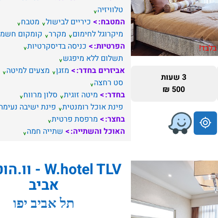
טלוויזיה
המטבח:
כיריים לבישול
מטבח
מיקרוגל לחימום
מקרר
קומקום חשמל
הפרטיות:
כניסה בדיסקרטיות
בלבד!
תשלום ללא מיפגש
אביזרים בחדר:
מזגן
מצעים למיטה
3 שעות
סט רחצה
500 ₪
בחדר:
מיטה זוגית
סלון מרווח
פינת אוכל רומנטית
פינת ישיבה נעימה
בחצר:
מרפסת פרטית
האוכל והשתייה:
שתייה חמה
W.hotel TLV - 
אביב
תל אביב יפו