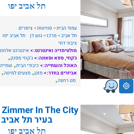
תל אביב יפו
עמוד הבית
סוויטות
צימרים
תל אביב
מרכז
גוש דן
תל אביב יפו
ציבור דתי
מולטימדיה ואינטרנט:
אינטרנט אלחוט
ג'קוזי, ספא וסאונה:
ג'קוזי מפנק
האוכל והשתייה:
כיבודי הבית
שתייה
אביזרים בחדר:
מזגן
מצעים למיטה
בלבד!
סט רחצה
ty
בעיר תל אביב
תל אביב יפו